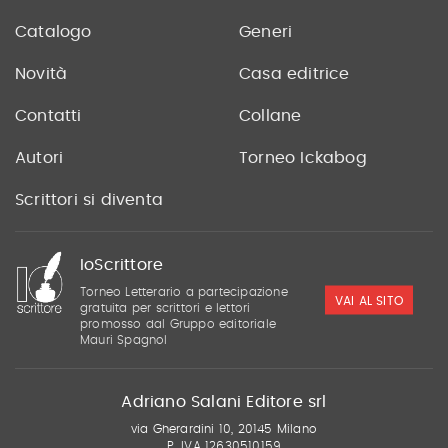
Catalogo
Generi
Novità
Casa editrice
Contatti
Collane
Autori
Torneo Ickabog
Scrittori si diventa
IoScrittore
Torneo Letterario a partecipazione
VAI AL SITO
gratuita per scrittori e lettori
promosso dal Gruppo editoriale
Mauri Spagnol
Adriano Salani Editore srl
via Gherardini 10, 20145 Milano
P. IVA 12630510159