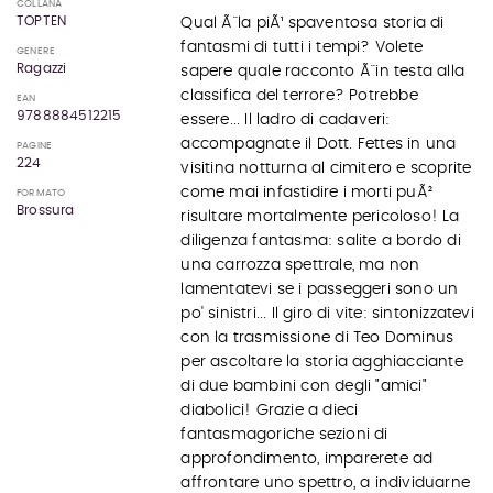
COLLANA
TOPTEN
Qual Ã¨ la piÃ¹ spaventosa storia di
fantasmi di tutti i tempi? Volete
GENERE
Ragazzi
sapere quale racconto Ã¨ in testa alla
classifica del terrore? Potrebbe
EAN
9788884512215
essere... Il ladro di cadaveri:
accompagnate il Dott. Fettes in una
PAGINE
224
visitina notturna al cimitero e scoprite
come mai infastidire i morti puÃ²
FORMATO
Brossura
risultare mortalmente pericoloso! La
diligenza fantasma: salite a bordo di
una carrozza spettrale, ma non
lamentatevi se i passeggeri sono un
po' sinistri... Il giro di vite: sintonizzatevi
con la trasmissione di Teo Dominus
per ascoltare la storia agghiacciante
di due bambini con degli "amici"
diabolici! Grazie a dieci
fantasmagoriche sezioni di
approfondimento, imparerete ad
affrontare uno spettro, a individuarne