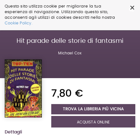
×
Questo sito utilizza cookie per migliorare la tua
esperienza di navigazione. Utilizzando questo sito,
acconsenti agli utilizzi di cookies descritti nella nostra
Salta
Cookie Policy.
ai
contenuti.
|
Hit parade delle storie di fantasmi
Salta
alla
Michael Cox
navigazione
7,80 €
TROVA LA LIBRERIA PIÙ VICINA
ACQUISTA ONLINE
Dettagli