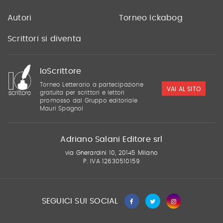
Autori
Torneo Ickabog
Scrittori si diventa
IoScrittore
Torneo Letterario a partecipazione
VAI AL SITO
gratuita per scrittori e lettori
promosso dal Gruppo editoriale
Mauri Spagnol
Adriano Salani Editore srl
via Gherardini 10, 20145 Milano
P. IVA 12630510159
SEGUICI SUI SOCIAL