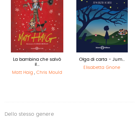
La bambina che salvò
Olga di carta - Jum…
il…
Elisabetta Gnone
Matt Haig
,
Chris Mould
Dello stesso genere