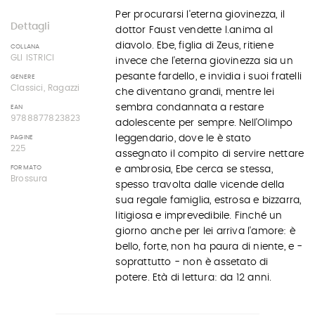
Per procurarsi l'eterna giovinezza, il
Dettagli
dottor Faust vendette l.anima al
diavolo. Ebe, figlia di Zeus, ritiene
COLLANA
GLI ISTRICI
invece che l'eterna giovinezza sia un
pesante fardello, e invidia i suoi fratelli
GENERE
Classici, Ragazzi
che diventano grandi, mentre lei
sembra condannata a restare
EAN
9788877823823
adolescente per sempre. Nell'Olimpo
leggendario, dove le è stato
PAGINE
225
assegnato il compito di servire nettare
e ambrosia, Ebe cerca se stessa,
FORMATO
Brossura
spesso travolta dalle vicende della
sua regale famiglia, estrosa e bizzarra,
litigiosa e imprevedibile. Finché un
giorno anche per lei arriva l'amore: è
bello, forte, non ha paura di niente, e -
soprattutto - non è assetato di
potere. Età di lettura: da 12 anni.