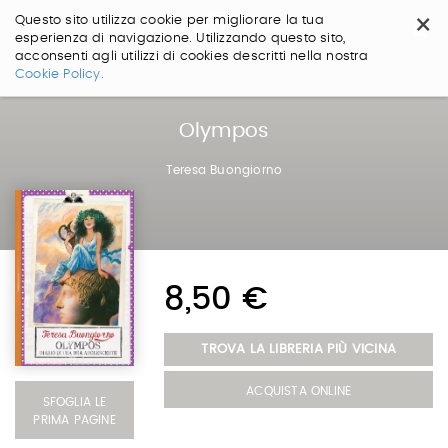
×
Questo sito utilizza cookie per migliorare la tua
esperienza di navigazione. Utilizzando questo sito,
acconsenti agli utilizzi di cookies descritti nella nostra
Salta
Cookie Policy.
ai
contenuti.
|
Olympos
Salta
alla
Teresa Buongiorno
navigazione
8,50 €
TROVA LA LIBRERIA PIÙ VICINA
ACQUISTA ONLINE
SFOGLIA LE
PRIMA PAGINE