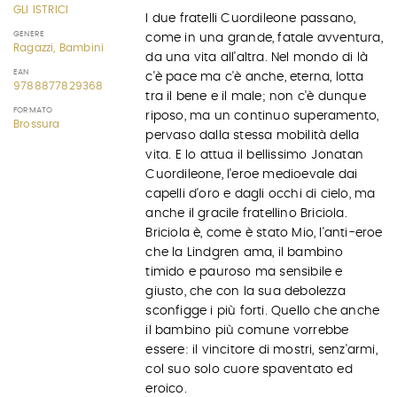
GLI ISTRICI
I due fratelli Cuordileone passano,
GENERE
come in una grande, fatale avventura,
Ragazzi, Bambini
da una vita all'altra. Nel mondo di là
EAN
c'è pace ma c'è anche, eterna, lotta
9788877829368
tra il bene e il male; non c'è dunque
FORMATO
riposo, ma un continuo superamento,
Brossura
pervaso dalla stessa mobilità della
vita. E lo attua il bellissimo Jonatan
Cuordileone, l'eroe medioevale dai
capelli d'oro e dagli occhi di cielo, ma
anche il gracile fratellino Briciola.
Briciola è, come è stato Mio, l'anti-eroe
che la Lindgren ama, il bambino
timido e pauroso ma sensibile e
giusto, che con la sua debolezza
sconfigge i più forti. Quello che anche
il bambino più comune vorrebbe
essere: il vincitore di mostri, senz'armi,
col suo solo cuore spaventato ed
eroico.