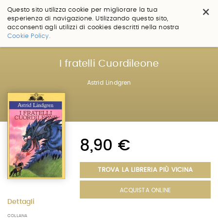
×
Questo sito utilizza cookie per migliorare la tua
esperienza di navigazione. Utilizzando questo sito,
acconsenti agli utilizzi di cookies descritti nella nostra
Salta
Cookie Policy.
ai
contenuti.
|
I fratelli Cuordileone
Salta
alla
Astrid Lindgren
navigazione
8,90 €
TROVA LA LIBRERIA PIÙ VICINA
ACQUISTA ONLINE
Dettagli
COLLANA