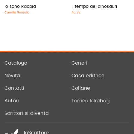
Io sono Rabbia
Il tempo dei dinosauri
Camilla Ronzullo
Aa.Vv.
Catalogo
Generi
Novità
Casa editrice
Contatti
Collane
Autori
Torneo Ickabog
Scrittori si diventa
IoScrittore