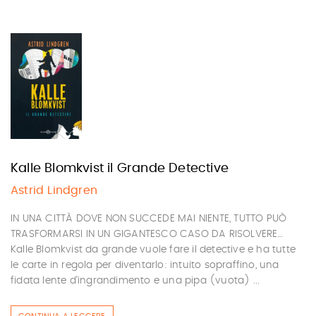
Kalle Blomkvist il Grande Detective
Astrid Lindgren
IN UNA CITTÀ DOVE NON SUCCEDE MAI NIENTE, TUTTO PUÒ
TRASFORMARSI IN UN GIGANTESCO CASO DA RISOLVERE…
Kalle Blomkvist da grande vuole fare il detective e ha tutte
le carte in regola per diventarlo: intuito sopraffino, una
fidata lente d’ingrandimento e una pipa (vuota) ...