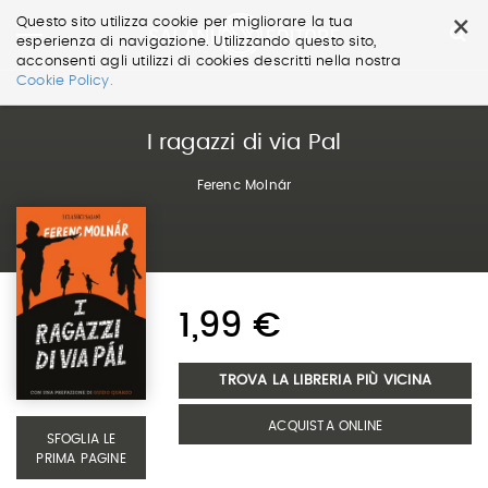
×
Questo sito utilizza cookie per migliorare la tua
esperienza di navigazione. Utilizzando questo sito,
acconsenti agli utilizzi di cookies descritti nella nostra
Salta
Cookie Policy.
ai
contenuti.
|
I ragazzi di via Pal
Salta
alla
Ferenc Molnár
navigazione
1,99 €
TROVA LA LIBRERIA PIÙ VICINA
ACQUISTA ONLINE
SFOGLIA LE
PRIMA PAGINE