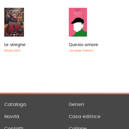
Le streghe
Questo amore
Roald Dahl
Jacques Prévert
Catalogo
Generi
Novità
Casa editrice
Contatti
Collane