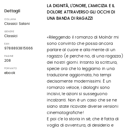
LA DIGNITÀ, L’ONORE, L’AMICIZIA E IL
Dettagli
DOLORE ATTRAVERSO GLI OCCHI DI
UNA BANDA DI RAGAZZI
COLLANA
Classici Salani
GENERE
Classici
«Rileggendo il romanzo di Molnár mi
sono convinto che possa ancora
EAN
9788893815666
parlare al cuore e alla mente di un
ragazzo (e perche no, di una ragazza)
PAGINE
208
dei nostri giorni. Intanto la scrittura,
specie ora che lo leggiamo in una
FORMATO
ebook
traduzione aggiornata, ha tempi
decisamente modernissimi. È un
romanzo veloce, i dialoghi sono
incisivi, le azioni si susseguono
incalzanti. Non è un caso che se ne
siano state ricavate diverse versioni
cinematografiche!
E poi c’e la storia in sé, che è fatta di
voglia di avventura, di desiderio e