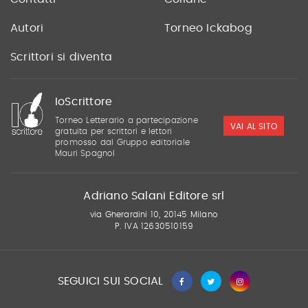
Autori
Torneo Ickabog
Scrittori si diventa
IoScrittore
Torneo Letterario a partecipazione
VAI AL SITO
gratuita per scrittori e lettori
promosso dal Gruppo editoriale
Mauri Spagnol
Adriano Salani Editore srl
via Gherardini 10, 20145 Milano
P. IVA 12630510159
SEGUICI SUI SOCIAL