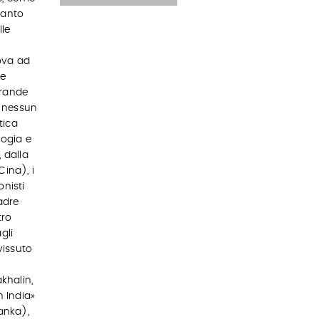
tanto
lle
rova ad
re
grande
 nessun
tica
bogia e
 dalla
Cina), i
onisti
adre
tro
gli
vissuto
khalin,
n India»
Lanka),