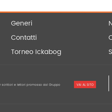
Generi
N
Contatti
Torneo Ickabog
S
VAI AL SITO
r scrittori e lettori promosso dal Gruppo