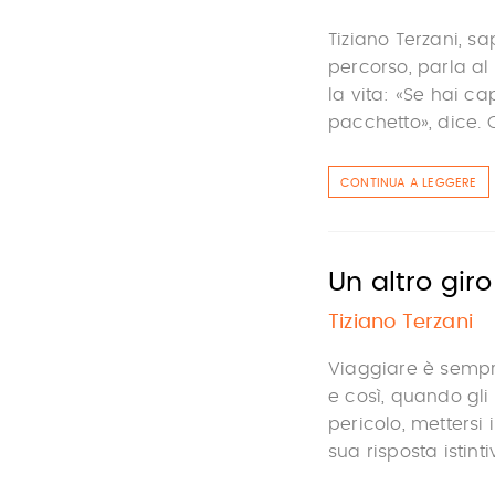
Tiziano Terzani, sa
percorso, parla al 
la vita: «Se hai ca
pacchetto», dice. C
CONTINUA A LEGGERE
Un altro gir
Tiziano Terzani
Viaggiare è sempre
e così, quando gli
pericolo, mettersi 
sua risposta istint