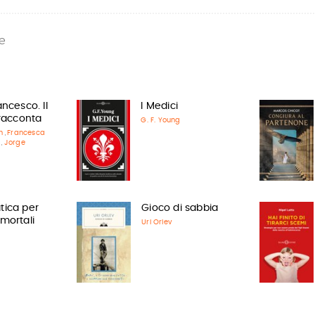
e
ncesco. Il
I Medici
 racconta
G. F. Young
n
Francesca
,
i
Jorge
,
ica per
Gioco di sabbia
mortali
Uri Orlev