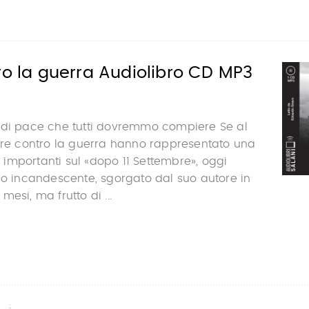
ro la guerra Audiolibro CD MP3
 di pace che tutti dovremmo compiere Se al
tere contro la guerra hanno rappresentato una
iù importanti sul «dopo 11 Settembre», oggi
ro incandescente, sgorgato dal suo autore in
esi, ma frutto di ...