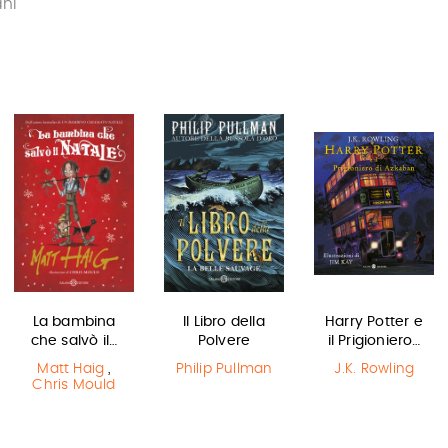
ani
La bambina
Il Libro della
Harry Potter e
che salvò il…
Polvere
il Prigioniero…
Matt Haig
,
Philip Pullman
J.K. Rowling
Chris Mould