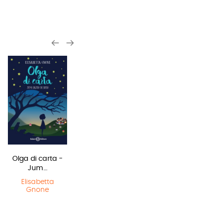
Olga di carta -
Lottery boy
Sirene
Jum…
Michael Byrne
Monica
Rametta
Elisabetta
Gnone