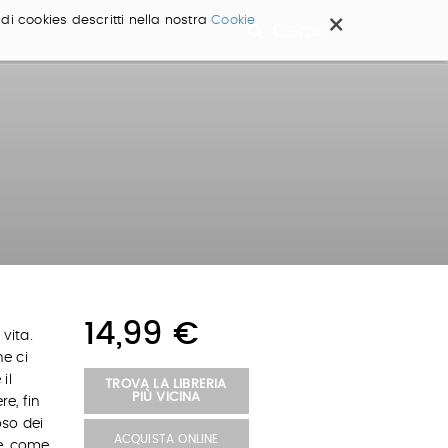
×
 di cookies descritti nella nostra
Cookie
Cerca ...
14,99 €
vita.
he ci
il
TROVA LA LIBRERIA
PIÙ VICINA
e, fin
oso dei
ACQUISTA ONLINE
e, come