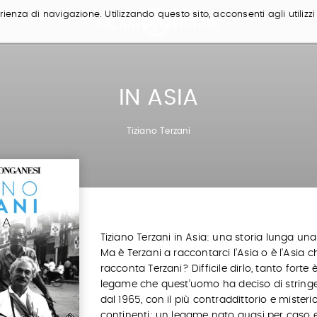
ienza di navigazione. Utilizzando questo sito, acconsenti agli utilizzi
IN ASIA
Tiziano Terzani
Tiziano Terzani in Asia: una storia lunga una 
Ma è Terzani a raccontarci l’Asia o è l’Asia c
racconta Terzani? Difficile dirlo, tanto forte è 
legame che quest’uomo ha deciso di stringer
dal 1965, con il più contraddittorio e misteri
continenti; un legame nato quasi per caso 