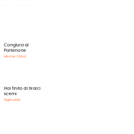
Congiura al
Partenone
Marcos Chicot
Hai finito di tirarci
scemi
Nigel Latta