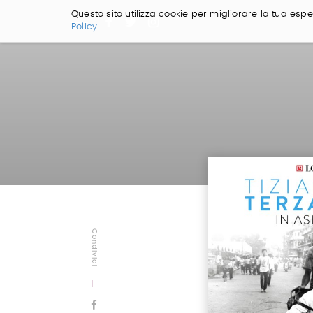
Questo sito utilizza cookie per migliorare la tua esper
Policy.
Salta
ai
contenuti.
|
Salta
alla
navigazione
Condividi