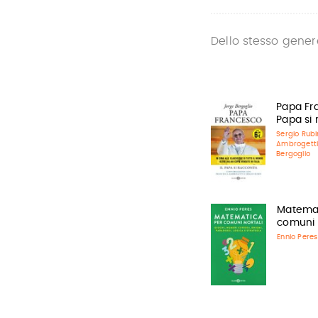
Dello stesso gener
Papa Fra
Papa si
Sergio Rubi
Ambrogett
Bergoglio
Matemat
comuni 
Ennio Peres