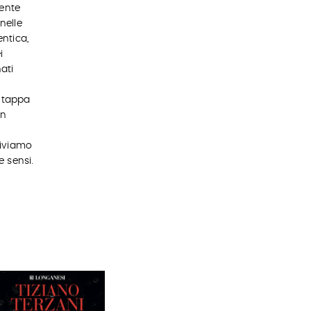
gente
nelle
ntica,
i
ati
, tappa
un
riviamo
e sensi.