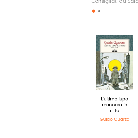
Consigliati da Sal
In una notte di
Miss strega
L'ultimo lupo
temporale
mannaro in
Eva Ibbotson
città
Yuichi Kimura
,
Hiroshi Abe
Guido Quarzo