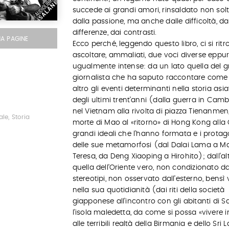
succede ai grandi amori, rinsaldato non sol
dalla passione, ma anche dalle difficoltà, da
differenze, dai contrasti.
MA PAGINE
Ecco perché, leggendo questo libro, ci si rit
ascoltare, ammaliati, due voci diverse eppu
ugualmente intense: da un lato quella del 
giornalista che ha saputo raccontare come
altro gli eventi determinanti nella storia asia
degli ultimi trent’anni (dalla guerra in Cam
nel Vietnam alla rivolta di piazza Tienanmen,
le, Storia
morte di Mao al «ritorno» di Hong Kong alla 
grandi ideali che l’hanno formata e i protag
delle sue metamorfosi (dal Dalai Lama a M
Teresa, da Deng Xiaoping a Hirohito); dall’al
quella dell’Oriente vero, non condizionato da
stereotipi, non osservato dall’esterno, bensì 
nella sua quotidianità (dai riti della società
giapponese all’incontro con gli abitanti di Sa
l’isola maledetta, da come si possa «vivere i
alle terribili realtà della Birmania e dello Sri 