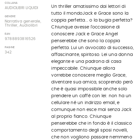
COLLANA
Un thriller amatissimo dai lettori di
AUDIOLIBRI LIQUIDI
tutto il mondoJack e Grace sono la
GENERE
coppia perfetta... o la bugia perfetta?
Narrativa generale,
Thriller, Audiolibri
Chiunque avesse l’occasione di
conoscere Jack e Grace Angel
EAN
9788893816526
penserebbe che sono la coppia
perfetta. Lui un avvocato di successo,
PAGINE
342
affascinante, spiritoso. Lei una donna
elegante e una padrona di casa
impeccabile. Chiunque allora
vorrebbe conoscere meglio Grace,
diventare sua amica, scoprendo però
che è quasi impossibile anche solo
prendere un caffè con lei: non ha un
cellulare né un indirizzo email, e
comunque non esce mai senza Jack
al proprio fianco. Chiunque
penserebbe che in fondo è il classico
comportamento degli sposi novelli,
che non vogliono passare nemmeno