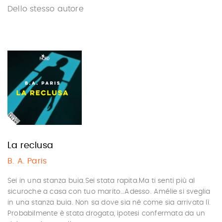
Dello stesso autore
La reclusa
B. A. Paris
Sei in una stanza buia.Sei stata rapita.Ma ti senti più al
sicuroche a casa con tuo marito…Adesso. Amélie si sveglia
in una stanza buia. Non sa dove sia né come sia arrivata lì.
Probabilmente è stata drogata, ipotesi confermata da un