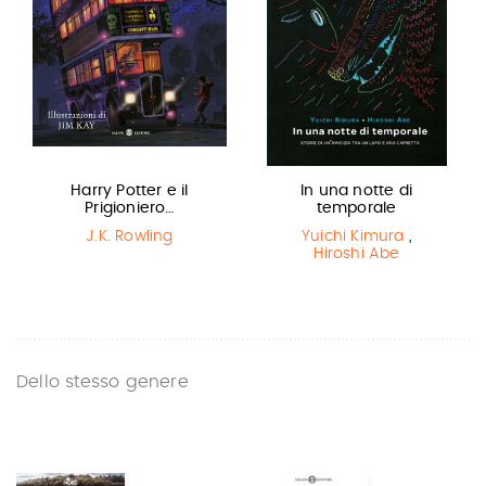
Harry Potter e il
In una notte di
Prigioniero…
temporale
J.K. Rowling
Yuichi Kimura
,
Hiroshi Abe
Dello stesso genere