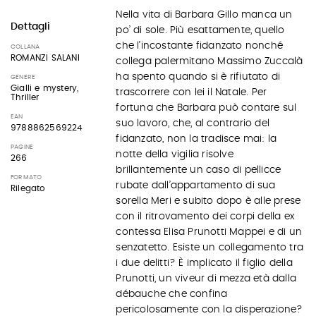
Nella vita di Barbara Gillo manca un
Dettagli
po’ di sole. Più esattamente, quello
che l’incostante fidanzato nonché
COLLANA
ROMANZI SALANI
collega palermitano Massimo Zuccalà
ha spento quando si è rifiutato di
GENERE
Gialli e mystery,
trascorrere con lei il Natale. Per
Thriller
fortuna che Barbara può contare sul
EAN
suo lavoro, che, al contrario del
9788862569224
fidanzato, non la tradisce mai: la
PAGINE
notte della vigilia risolve
266
brillantemente un caso di pellicce
FORMATO
rubate dall’appartamento di sua
Rilegato
sorella Meri e subito dopo è alle prese
con il ritrovamento dei corpi della ex
contessa Elisa Prunotti Mappei e di un
senzatetto. Esiste un collegamento tra
i due delitti? È implicato il figlio della
Prunotti, un viveur di mezza età dalla
débauche che confina
pericolosamente con la disperazione?