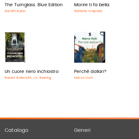
The Turnglass. Blue Edition
Morire ti fa bella
Gareth Rubin
Stefania Crepaldi
Un cuore nero inchiostro
Perché dollari?
Robert Galbraith
J.K. Rowling
Marco Vichi
,
Catalogo
Generi