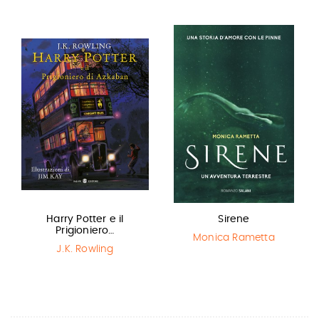
Harry Potter e il
Sirene
Prigioniero…
Monica Rametta
J.K. Rowling