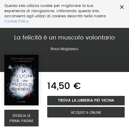
×
Questo sito utilizza cookie per migliorare la tua
esperienza di navigazione. Utilizzando questo sito,
acconsenti agli utilizzi di cookies descritti nella nostra
Salta
Cookie Policy.
ai
contenuti.
|
La felicità è un muscolo volontario
Salta
alla
Rosa Mogliasso
navigazione
14,50 €
TROVA LA LIBRERIA PIÙ VICINA
ACQUISTA ONLINE
SFOGLIA LE
PRIMA PAGINE