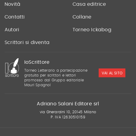
Novità
Casa editrice
Contatti
Collane
Autori
Torneo Ickabog
Scrittori si diventa
IoScrittore
Torneo Letterario a partecipazione
VAI AL SITO
gratuita per scrittori e lettori
promosso dal Gruppo editoriale
Mauri Spagnol
Adriano Salani Editore srl
via Gherardini 10, 20145 Milano
P. IVA 12630510159