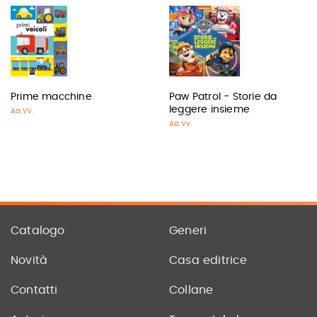
Prime macchine
Paw Patrol - Storie da
leggere insieme
Aa.Vv.
Aa.Vv.
Catalogo
Generi
Novità
Casa editrice
Contatti
Collane