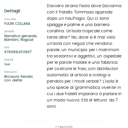
Davvero strana l'isola dove Giovanna
Dettagli
con il fratello Tommaso approda
dopo un naufragio. Qui ci sono
COLLANA
FUORI COLLANA
spiagge e palme e una barriera
corallina. Un'isola tropicale come
GENERE
Narrativa generale,
tante altre? No, dove si è mai visto
Bambini, Ragazzi
un'isola con negozi che vendono
EAN
parole, un municipio per i matrimoni
9788884511867
tra sostantivi e aggettivi, un ospedale
PAGINE
per le parole malate e una fabbrica
144
per costruire le frasi, con distributori
FORMATO
automatici di articoli e orologi a
Brossura fresata
con alette
pendolo per i modi verbali? L'isola è
una specie di 'grammatica vivente' in
cui i due fratelli imparano a parlare in
un modo nuovo. Età di lettura: da 7
anni.
CONDIVIDI