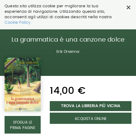
×
Questo sito utilizza cookie per migliorare la tua
esperienza di navigazione. Utilizzando questo sito,
acconsenti agli utilizzi di cookies descritti nella nostra
Salta
Cookie Policy.
ai
contenuti.
|
La grammatica è una canzone dolce
Salta
alla
Erik Orsenna
navigazione
14,00 €
TROVA LA LIBRERIA PIÙ VICINA
ACQUISTA ONLINE
SFOGLIA LE
PRIMA PAGINE