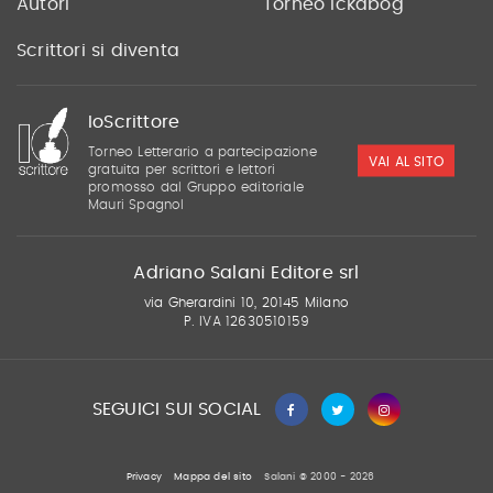
Autori
Torneo Ickabog
Scrittori si diventa
IoScrittore
Torneo Letterario a partecipazione
VAI AL SITO
gratuita per scrittori e lettori
promosso dal Gruppo editoriale
Mauri Spagnol
Adriano Salani Editore srl
via Gherardini 10, 20145 Milano
P. IVA 12630510159
SEGUICI SUI SOCIAL
Privacy
Mappa del sito
Salani © 2000 - 2026