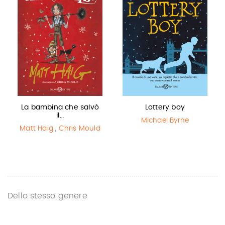
La bambina che salvò
Lottery boy
il…
Michael Byrne
Matt Haig
,
Chris Mould
Dello stesso genere