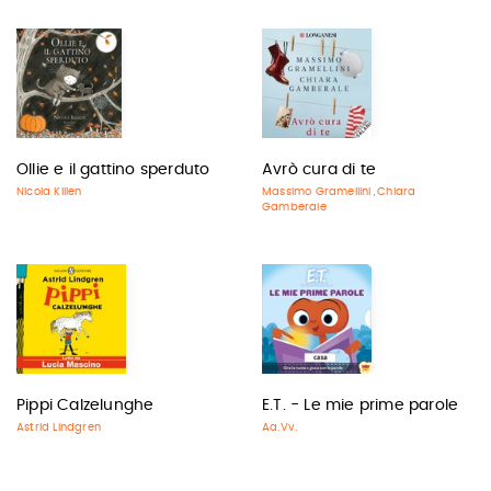
Ollie e il gattino sperduto
Avrò cura di te
Nicola Killen
Massimo Gramellini
Chiara
,
Gamberale
Pippi Calzelunghe
E.T. - Le mie prime parole
Astrid Lindgren
Aa.Vv.