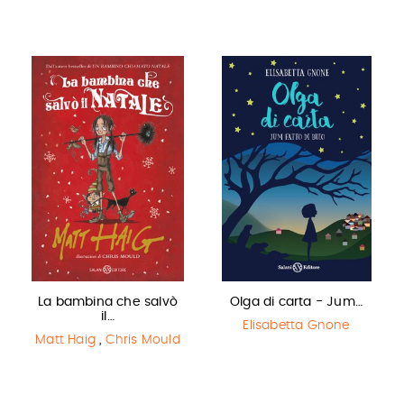
La bambina che salvò
Olga di carta - Jum…
il…
Elisabetta Gnone
Matt Haig
,
Chris Mould