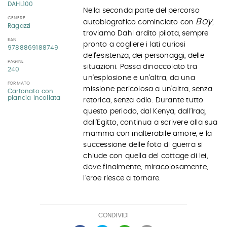
DAHL100
Nella seconda parte del percorso
GENERE
Boy
autobiografico cominciato con
,
Ragazzi
troviamo Dahl ardito pilota, sempre
EAN
pronto a cogliere i lati curiosi
9788869188749
dell’esistenza, dei personaggi, delle
PAGINE
situazioni. Passa dinoccolato tra
240
un’esplosione e un’altra, da una
FORMATO
missione pericolosa a un’altra, senza
Cartonato con
plancia incollata
retorica, senza odio. Durante tutto
questo periodo, dal Kenya, dall’Iraq,
dall’Egitto, continua a scrivere alla sua
mamma con inalterabile amore, e la
successione delle foto di guerra si
chiude con quella del cottage di lei,
dove finalmente, miracolosamente,
l’eroe riesce a tornare.
CONDIVIDI