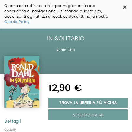
×
Questo sito utilizza cookie per migliorare la tua
esperienza di navigazione. Utilizzando questo sito,
acconsenti agli utilizzi di cookies descritti nella nostra
Salta
Cookie Policy.
ai
contenuti.
|
IN SOLITARIO
Salta
alla
Roald Dahl
navigazione
12,90 €
TROVA LA LIBRERIA PIÙ VICINA
ACQUISTA ONLINE
Dettagli
COLLANA