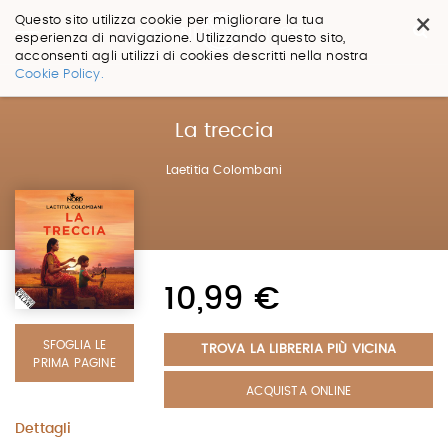
×
Questo sito utilizza cookie per migliorare la tua
esperienza di navigazione. Utilizzando questo sito,
acconsenti agli utilizzi di cookies descritti nella nostra
Salta
Cookie Policy.
ai
contenuti.
|
La treccia
Salta
alla
Laetitia Colombani
navigazione
10,99 €
SFOGLIA LE
TROVA LA LIBRERIA PIÙ VICINA
PRIMA PAGINE
ACQUISTA ONLINE
Dettagli