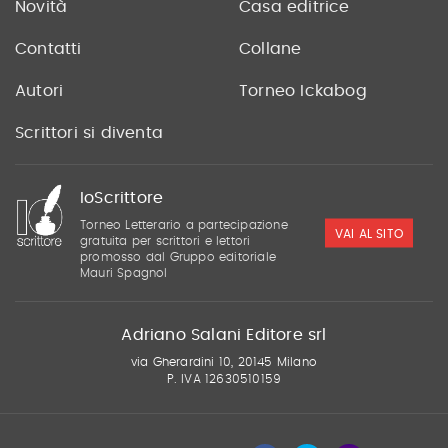
Novità
Casa editrice
Contatti
Collane
Autori
Torneo Ickabog
Scrittori si diventa
IoScrittore
Torneo Letterario a partecipazione
VAI AL SITO
gratuita per scrittori e lettori
promosso dal Gruppo editoriale
Mauri Spagnol
Adriano Salani Editore srl
via Gherardini 10, 20145 Milano
P. IVA 12630510159