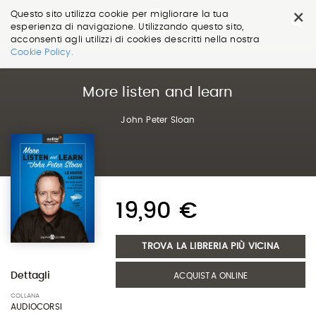
×
Questo sito utilizza cookie per migliorare la tua
esperienza di navigazione. Utilizzando questo sito,
acconsenti agli utilizzi di cookies descritti nella nostra
Salta
Cookie Policy.
ai
contenuti.
|
More listen and learn
Salta
alla
John Peter Sloan
navigazione
19,90 €
TROVA LA LIBRERIA PIÙ VICINA
Dettagli
ACQUISTA ONLINE
COLLANA
AUDIOCORSI