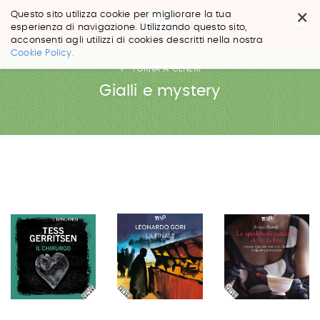
×
Questo sito utilizza cookie per migliorare la tua
esperienza di navigazione. Utilizzando questo sito,
acconsenti agli utilizzi di cookies descritti nella nostra
Salta
Cookie Policy.
ai
TORNA A GENERI
contenuti.
|
Gialli e mystery
Salta
alla
navigazione