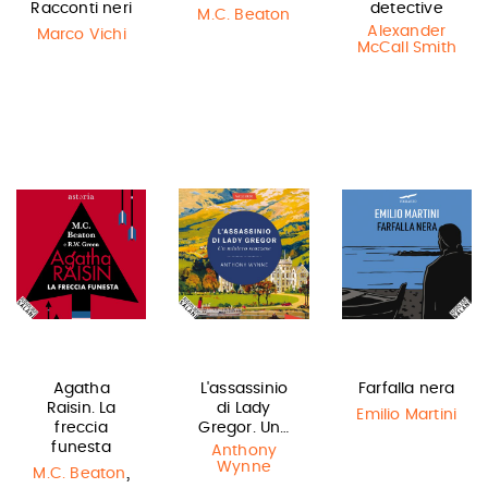
Racconti neri
detective
M.C. Beaton
Alexander
Marco Vichi
McCall Smith
Agatha
L'assassinio
Farfalla nera
Raisin. La
di Lady
Emilio Martini
freccia
Gregor. Un…
funesta
Anthony
Wynne
,
M.C. Beaton