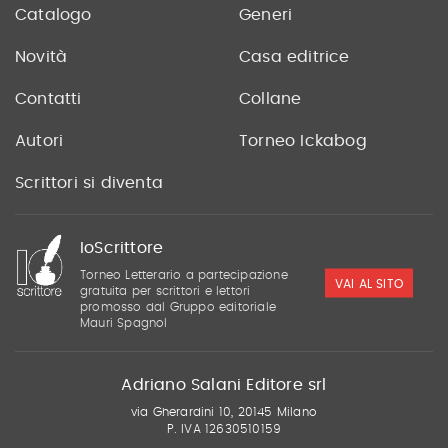
Catalogo
Generi
Novità
Casa editrice
Contatti
Collane
Autori
Torneo Ickabog
Scrittori si diventa
IoScrittore
Torneo Letterario a partecipazione
VAI AL SITO
gratuita per scrittori e lettori
promosso dal Gruppo editoriale
Mauri Spagnol
Adriano Salani Editore srl
via Gherardini 10, 20145 Milano
P. IVA 12630510159