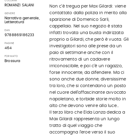
COLLANA
ROMANZI SALANI
Non c’è tregua per Max Gilardi: viene
contattato dalla polizia in merito alla
GENERE
Narrativa generale,
sparizione di Domenico Sarli,
Letteratura
cappellaio. Nel suo negozio è stata
EAN
infatti trovata una busta indirizzata
9788869186233
proprio a Gilardi, che però è vuota. Gli
PAGINE
investigatori sono alle prese da un
464
paio di settimane anche con il
FORMATO
ritrovamento di un cadavere
Brossura
irriconoscibile, e poi c’è un ragazzo,
forse innocente, da difendere. Ma ci
sono anche due donne, diversissime
tra loro, che si contendono un posto
nel cuore dell’affascinante avvocato
napoletano, e torbide storie molto in
alto che devono venire alla luce…
Il terzo libro che Elda Lanza dedica a
Max Gilardi rappresenta un lungo
tratto di quel viaggio che
accompagna l’eroe verso il suo