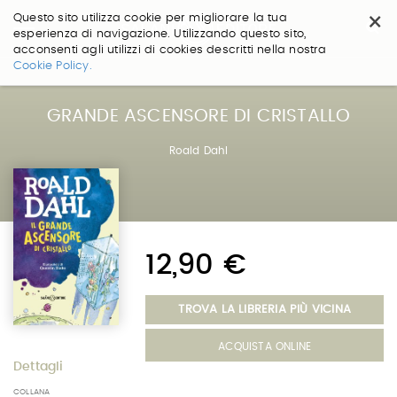
×
Questo sito utilizza cookie per migliorare la tua
esperienza di navigazione. Utilizzando questo sito,
acconsenti agli utilizzi di cookies descritti nella nostra
Salta
Cookie Policy.
ai
contenuti.
|
GRANDE ASCENSORE DI CRISTALLO
Salta
alla
Roald Dahl
navigazione
12,90 €
TROVA LA LIBRERIA PIÙ VICINA
ACQUISTA ONLINE
Dettagli
COLLANA