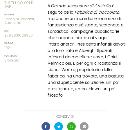
TUTTI I COLORI DI
Il Grande Ascensore di Cristallo
è il
DAHL
seguito della
Fabbrica di cioccolato
,
GENERE
ma anche un incredibile romanzo di
Bambini, Ragazzi,
Audiolibri
fantascienza a sé stante, scatenato e
sarcastico: campagne pubblicitarie
EAN
9788831028936
che sorgono intorno ai viaggi
PAGINE
interplanetari, Presidenti infantili devoti
192
alla loro Tata e Alberghi Spaziali
FORMATO
infestati da malefiche uova, i Cnidi
Brossura
Vermicolosi. E per ogni circostanza il
signor Wonka, proprietario della
fabbrica, ha una trovata, una battuta,
una stupefacente soluzione: un po’
prestigiatore, un po’ clown, un po’
filosofo.
CONDIVIDI