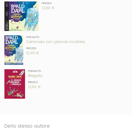
PREZZO
12,90 €
FORMATO
Cartonato con plancia incollata
PREZZO
12,90 €
FORMATO
Rilegato
PREZZO
12,00 €
Dello stesso autore