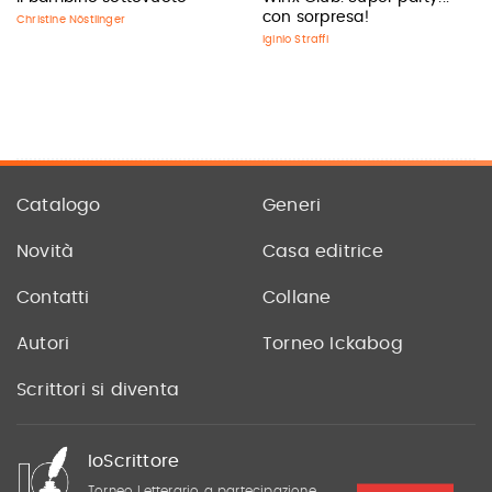
con sorpresa!
Christine Nöstlinger
Iginio Straffi
Catalogo
Generi
Novità
Casa editrice
Contatti
Collane
Autori
Torneo Ickabog
Scrittori si diventa
IoScrittore
Torneo Letterario a partecipazione