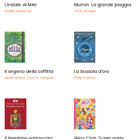
L'estate di Mila
Mumin. La grande pioggia
Estelle Maskame
Tove Jansson
Il segreto della soffitta
La bussola d'oro
Nerea Riesco
Juan A. Vásquez
Philip Pullman
,
Il bambino sottovuoto
Winx Club. Super party...