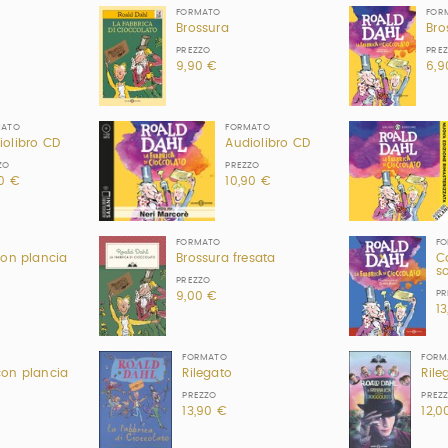
FORMATO
FOR
Brossura
Bro
PREZZO
PRE
9,90 €
6,9
MATO
FORMATO
iolibro CD
Audiolibro CD
ZO
PREZZO
90 €
10,90 €
FORMATO
F
con plancia
Brossura fresata
C
s
PREZZO
PR
9,00 €
1
FORMATO
FORM
con plancia
Rilegato
Rile
PREZZO
PREZ
13,90 €
12,0