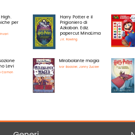
 High.
Harry Potter e il
iche per
Prigioniero di
Azkaban. Ediz.
papercut MinaLima
shvari
J.K. Rowling
sazione
Mirabolante magia
mo Levi
Ivor Baddiel
Jonny Zucker
,
o Camon