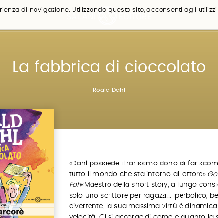
ienza di navigazione. Utilizzando questo sito, acconsenti agli utilizzi
La fabbrica di cioccolato
Roald Dahl
«Dahl possiede il rarissimo dono di far scom
tutto il mondo che sta intorno al lettore»
.
Go
Fofi
«Maestro della short story, a lungo cons
solo uno scrittore per ragazzi... iperbolico, b
divertente, la sua massima virtù è dinamica,
velocità. Ci si accorge di come e quanto la