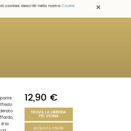
×
 di cookies descritti nella nostra
Cookie
Cerca ...
12,90 €
parire
ffredo
iderato
TROVA LA LIBRERIA
PIÙ VICINA
effardo,
 è la
ACQUISTA ONLINE
 sua