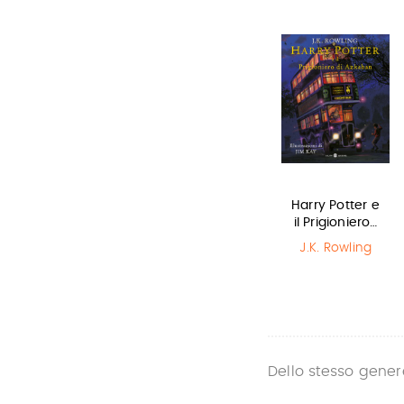
Miss strega
La bambina
Harry Potter e
che salvò il…
il Prigioniero…
Eva Ibbotson
Matt Haig
,
J.K. Rowling
Chris Mould
Dello stesso gener