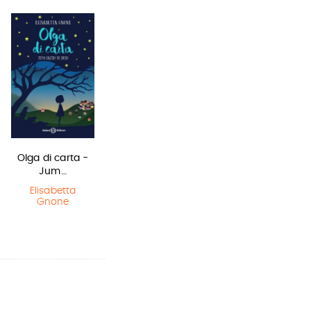
Olga di carta -
Il Libro della
In una notte di
Jum…
Polvere
temporale
Elisabetta
Philip Pullman
Yuichi Kimura
,
Gnone
Hiroshi Abe