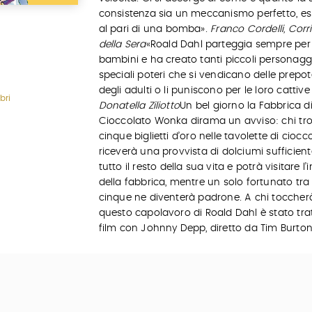
consistenza sia un meccanismo perfetto, es
al pari di una bomba»
.
Franco Cordelli, Corr
della Sera
«Roald Dahl parteggia sempre per 
bambini e ha creato tanti piccoli personagg
speciali poteri che si vendicano delle prepo
degli adulti o li puniscono per le loro cattive
bri
Donatella Ziliotto
Un bel giorno la Fabbrica d
Cioccolato Wonka dirama un avviso: chi tro
cinque biglietti d’oro nelle tavolette di ciocc
riceverà una provvista di dolciumi sufficient
tutto il resto della sua vita e potrà visitare l’
della fabbrica, mentre un solo fortunato tra 
cinque ne diventerà padrone. A chi tocche
questo capolavoro di Roald Dahl è stato trat
film con Johnny Depp, diretto da Tim Burton