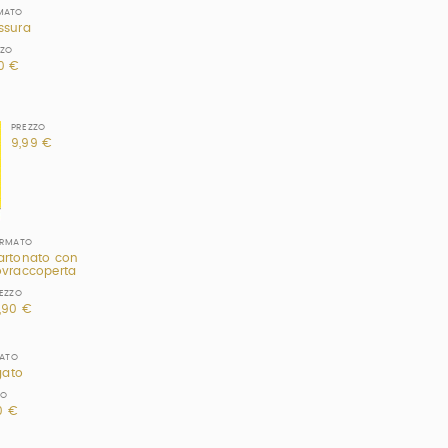
MATO
ssura
ZZO
0 €
PREZZO
9,99 €
ORMATO
artonato con
ovraccoperta
EZZO
3,90 €
ATO
gato
ZO
0 €