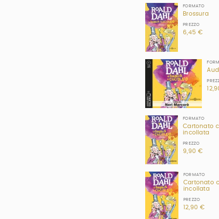
FORMATO
Brossura
PREZZO
6,45 €
FOR
Aud
PREZ
12,
FORMATO
Cartonato 
incollata
PREZZO
9,90 €
FORMATO
Cartonato 
incollata
PREZZO
12,90 €