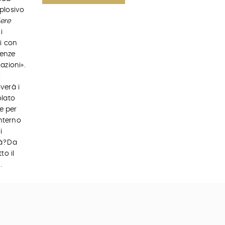
plosivo
iere
i
i con
tenze
 azioni»
.
i
verà i
olato
e per
interno
i
rà?Da
to il
.